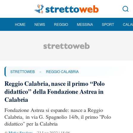
HOME
NEWS
REGGIO
MESSINA
SPORT
CALA
»
STRETTOWEB
REGGIO CALABRIA
Reggio Calabria, nasce il primo “Polo
didattico” della Fondazione Astrea in
Calabria
Fondazione Astrea si espande: nasce a Reggio
Calabria, in via G. Spagnolio 14/b, il primo "Polo
didattico" per la Calabria
di
Mirko Spadaro
23 Lug 2022 | 18:06