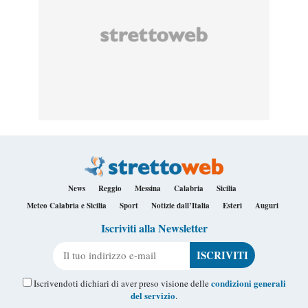
News
Reggio
Messina
Calabria
Sicilia
Meteo Calabria e Sicilia
Sport
Notizie dall’Italia
Esteri
Auguri
Iscriviti alla Newsletter
Il tuo indirizzo e-mail
condizioni generali
Iscrivendoti dichiari di aver preso visione delle
del servizio
.