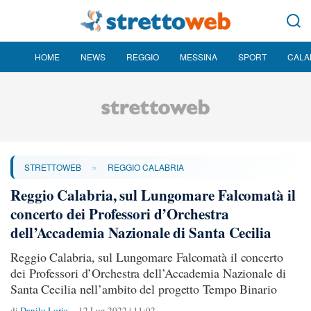
HOME
NEWS
REGGIO
MESSINA
SPORT
CALA
»
STRETTOWEB
REGGIO CALABRIA
Reggio Calabria, sul Lungomare Falcomatà il
concerto dei Professori d’Orchestra
dell’Accademia Nazionale di Santa Cecilia
Reggio Calabria, sul Lungomare Falcomatà il concerto
dei Professori d’Orchestra dell’Accademia Nazionale di
Santa Cecilia nell’ambito del progetto Tempo Binario
di
Danilo Loria
12 Lug 2022 | 11:02