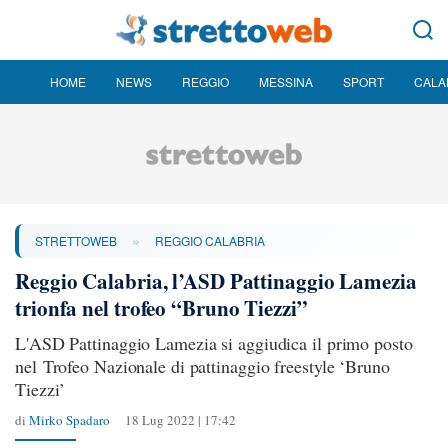
HOME
NEWS
REGGIO
MESSINA
SPORT
CALA
»
STRETTOWEB
REGGIO CALABRIA
Reggio Calabria, l’ASD Pattinaggio Lamezia
trionfa nel trofeo “Bruno Tiezzi”
L'ASD Pattinaggio Lamezia si aggiudica il primo posto
nel Trofeo Nazionale di pattinaggio freestyle ‘Bruno
Tiezzi’
di
Mirko Spadaro
18 Lug 2022 | 17:42