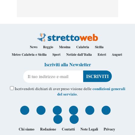
News
Reggio
Messina
Calabria
Sicilia
Meteo Calabria e Sicilia
Sport
Notizie dall’Italia
Esteri
Auguri
Iscriviti alla Newsletter
Il tuo indirizzo e-mail
condizioni generali
Iscrivendoti dichiari di aver preso visione delle
del servizio
.
Chi siamo
Redazione
Contatti
Note Legali
Privacy