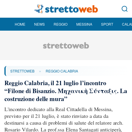
HOME
NEWS
REGGIO
MESSINA
SPORT
CALA
»
STRETTOWEB
REGGIO CALABRIA
Reggio Calabria, il 21 luglio l’incontro
“Filone di Bisanzio. Μηχανικὴ Σύνταξις. La
costruzione delle mura”
L'incontro dedicato alla Real Cittadella di Messina,
previsto per il 21 luglio, è stato rinviato a data da
destinarsi a causa di problemi di salute del relatore arch.
Rosario Vilardo. La prof.ssa Elena Santagati anticiperà,