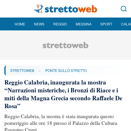
HOME
NEWS
REGGIO
MESSINA
SPORT
CALA
»
STRETTOWEB
PONTE SULLO STRETTO
Reggio Calabria, inaugurata la mostra
“Narrazioni misteriche, i Bronzi di Riace e i
miti della Magna Grecia secondo Raffaele De
Rosa”
Reggio Calabria, la mostra è stata inaugurata questo
pomeriggio alle ore 18 presso il Palazzo della Cultura
Pasquino Crupi