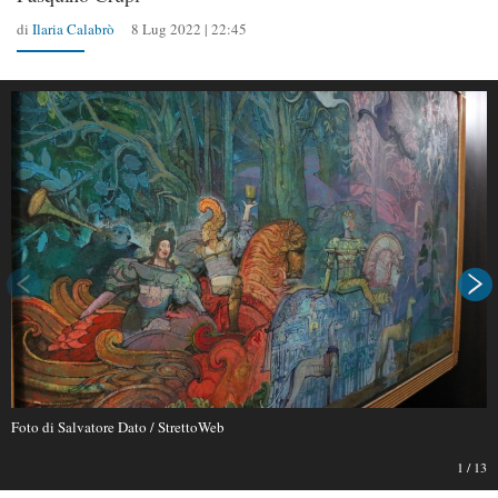
di
Ilaria Calabrò
8 Lug 2022 | 22:45
Foto di Salvatore Dato / StrettoWeb
1
/
13