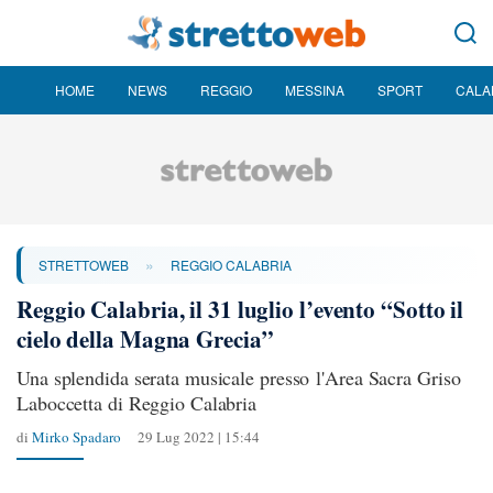
HOME
NEWS
REGGIO
MESSINA
SPORT
CALA
»
STRETTOWEB
REGGIO CALABRIA
Reggio Calabria, il 31 luglio l’evento “Sotto il
cielo della Magna Grecia”
Una splendida serata musicale presso l'Area Sacra Griso
Laboccetta di Reggio Calabria
di
Mirko Spadaro
29 Lug 2022 | 15:44