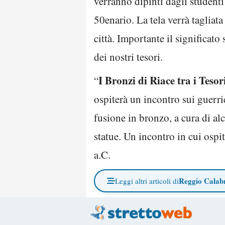
verranno dipinti dagli studenti
50enario. La tela verrà tagliata
città. Importante il significat
dei nostri tesori.
I Bronzi di Riace tra i Teso
“
ospiterà un incontro sui guerri
fusione in bronzo, a cura di al
statue. Un incontro in cui ospi
a.C.
Reggio Calab
Leggi altri articoli di