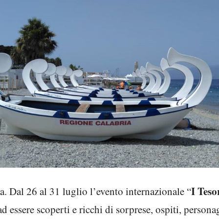
I Teso
. Dal 26 al 31 luglio l’evento internazionale “
 essere scoperti e ricchi di sorprese, ospiti, person