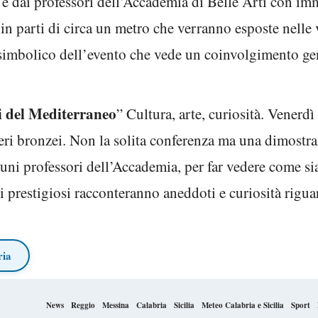
 e dai professori dell’Accademia di Belle Arti con im
 in parti di circa un metro che verranno esposte nelle 
o simbolico dell’evento che vede un coinvolgimento ge
ri del Mediterraneo
” Cultura, arte, curiosità. Venerdì
eri bronzei. Non la solita conferenza ma una dimostra
cuni professori dell’Accademia, per far vedere come sia
ti prestigiosi racconteranno aneddoti e curiosità rigua
ria
News
Reggio
Messina
Calabria
Sicilia
Meteo Calabria e Sicilia
Sport