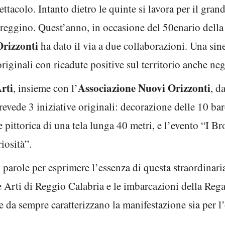
ettacolo. Intanto dietro le quinte si lavora per il gran
io reggino. Quest’anno, in occasione del 50enario dell
Orizzonti
ha dato il via a due collaborazioni. Una sine
originali con ricadute positive sul territorio anche neg
rti
Associazione Nuovi Orizzonti
, insieme con l’
, d
revede 3 iniziative originali: decorazione delle 10 ba
ittorica di una tela lunga 40 metri, e l’evento “I Bro
iosità”.
parole per esprimere l’essenza di questa straordinaria 
e Arti di Reggio Calabria e le imbarcazioni della Reg
 da sempre caratterizzano la manifestazione sia per l’o
.