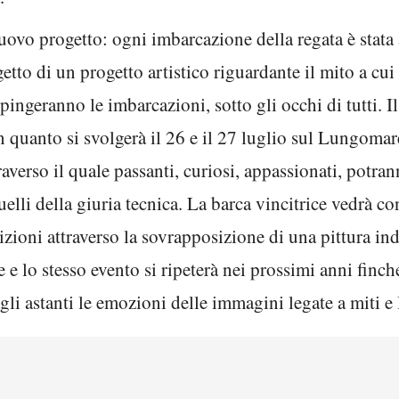
vo progetto: ogni imbarcazione della regata è stata af
etto di un progetto artistico riguardante il mito a cui
pingeranno le imbarcazioni, sotto gli occhi di tutti. Il 
in quanto si svolgerà il 26 e il 27 luglio sul Lungom
verso il quale passanti, curiosi, appassionati, potrann
elli della giuria tecnica. La barca vincitrice vedrà co
zioni attraverso la sovrapposizione di una pittura ind
e e lo stesso evento si ripeterà nei prossimi anni finc
li astanti le emozioni delle immagini legate a miti e