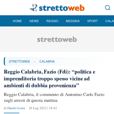
HOME
NEWS
REGGIO
MESSINA
SPORT
CALA
»
STRETTOWEB
CALABRIA
Reggio Calabria, Fazio (Fdi): “politica e
imprenditoria troppo spesso vicine ad
ambienti di dubbia provenienza”
Reggio Calabria, il commento di Antonino Carlo Fazio
sugli arresti di questa mattina
di
Danilo Loria
26 Lug 2022 | 18:42