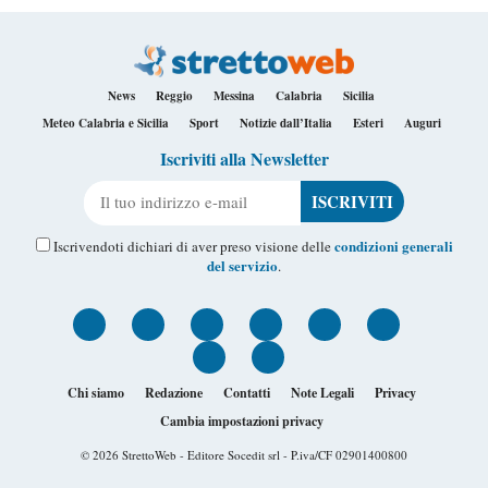
News
Reggio
Messina
Calabria
Sicilia
Meteo Calabria e Sicilia
Sport
Notizie dall’Italia
Esteri
Auguri
Iscriviti alla Newsletter
Il tuo indirizzo e-mail
condizioni generali
Iscrivendoti dichiari di aver preso visione delle
del servizio
.
Chi siamo
Redazione
Contatti
Note Legali
Privacy
Cambia impostazioni privacy
© 2026
StrettoWeb
- Editore Socedit srl - P.iva/CF 02901400800