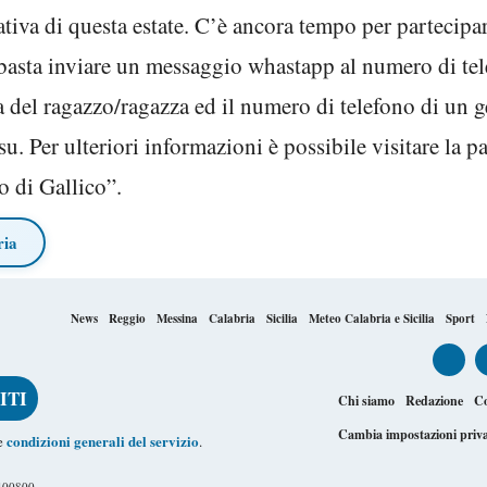
ativa di questa estate. C’è ancora tempo per partecipa
ne basta inviare un messaggio whastapp al numero di
 del ragazzo/ragazza ed il numero di telefono di un ge
u. Per ulteriori informazioni è possibile visitare la p
 di Gallico”.
ria
News
Reggio
Messina
Calabria
Sicilia
Meteo Calabria e Sicilia
Sport
Chi siamo
Redazione
Co
Cambia impostazioni priv
condizioni generali del servizio
le
.
1400800