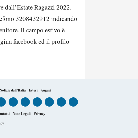
re dall’Estate Ragazzi 2022.
 telefono 3208432912 indicando
nitore. Il campo estivo è
agina facebook ed il profilo
Notizie dall’Italia
Esteri
Auguri
ntatti
Note Legali
Privacy
acy