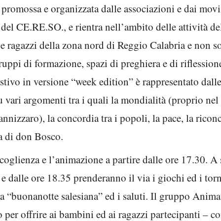
è promossa e organizzata dalle associazioni e dai mov
 del CE.RE.SO., e rientra nell’ambito delle attività de
 ragazzi della zona nord di Reggio Calabria e non so
ruppi di formazione, spazi di preghiera e di riflession
estivo in versione “week edition” è rappresentato dal
 vari argomenti tra i quali la mondialità (proprio nel
nnizzaro), la concordia tra i popoli, la pace, la riconc
ia di don Bosco.
coglienza e l’animazione a partire dalle ore 17.30. A s
e dalle ore 18.35 prenderanno il via i giochi ed i torn
la “buonanotte salesiana” ed i saluti. Il gruppo Anima
 per offrire ai bambini ed ai ragazzi partecipanti – co