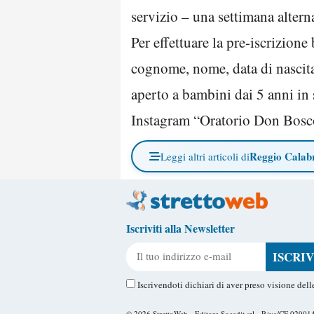
servizio – una settimana altern
Per effettuare la pre-iscrizio
cognome, nome, data di nascita
aperto a bambini dai 5 anni in s
Instagram “Oratorio Don Bosco
Reggio Calab
Leggi altri articoli di
Iscriviti alla Newsletter
Il tuo indirizzo e-mail
Iscrivendoti dichiari di aver preso visione del
© 2026
StrettoWeb
- Editore Socedit srl - P.iva/CF 0290