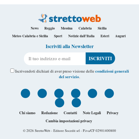
News
Reggio
Messina
Calabria
Sicilia
Meteo Calabria e Sicilia
Sport
Notizie dall’Italia
Esteri
Auguri
Iscriviti alla Newsletter
Il tuo indirizzo e-mail
condizioni generali
Iscrivendoti dichiari di aver preso visione delle
del servizio
.
Chi siamo
Redazione
Contatti
Note Legali
Privacy
Cambia impostazioni privacy
© 2026
StrettoWeb
- Editore Socedit srl - P.iva/CF 02901400800