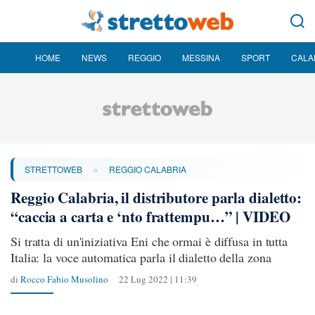
HOME
NEWS
REGGIO
MESSINA
SPORT
CALA
»
STRETTOWEB
REGGIO CALABRIA
Reggio Calabria, il distributore parla dialetto:
“caccia a carta e ‘nto frattempu…” | VIDEO
Si tratta di un'iniziativa Eni che ormai è diffusa in tutta
Italia: la voce automatica parla il dialetto della zona
di
Rocco Fabio Musolino
22 Lug 2022 | 11:39