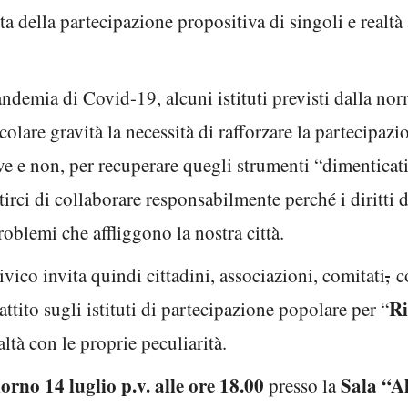
 della partecipazione propositiva di singoli e realtà a
andemia di Covid-19, alcuni istituti previsti dalla no
icolare gravità la necessità di rafforzare la partecipaz
ve e non, per recuperare quegli strumenti “dimenticati”
rci di collaborare responsabilmente perché i diritti di
roblemi che affliggono la nostra città.
vico invita quindi cittadini, associazioni, comitati
,
co
Ri
ttito sugli istituti di partecipazione popolare per “
altà con le proprie peculiarità.
iorno 14 luglio p.v. alle ore 18.00
Sala “A
presso la