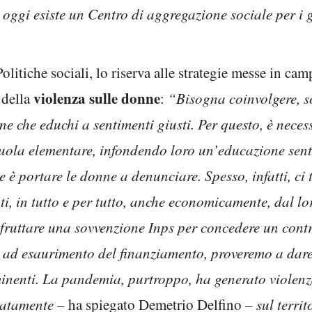
oggi esiste un Centro di aggregazione sociale per i g
olitiche sociali, lo riserva alle strategie messe in ca
violenza sulle donne
 della
:
“Bisogna coinvolgere, so
ne che educhi a sentimenti giusti. Per questo, è neces
scuola elementare, infondendo loro un’educazione sent
le è portare le donne a denunciare. Spesso, infatti, ci
i, in tutto e per tutto, anche economicamente, dal lor
ruttare una sovvenzione Inps per concedere un contr
 ad esaurimento del finanziamento, proveremo a dare
inenti. La pandemia, purtroppo, ha generato violenz
natamente –
ha spiegato Demetrio Delfino
– sul territ