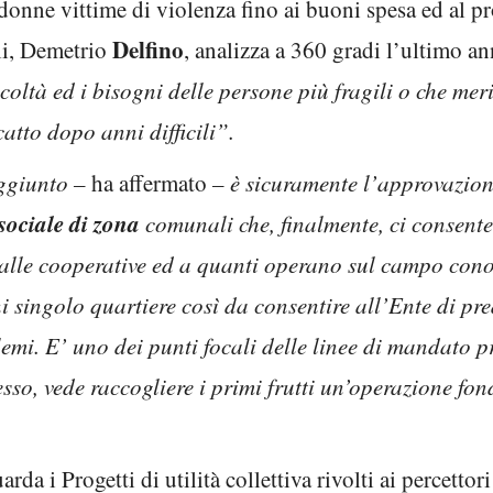
 donne vittime di violenza fino ai buoni spesa ed al pr
Delfino
ali, Demetrio
, analizza a 360 gradi l’ultimo a
icoltà ed i bisogni delle persone più fragili o che me
catto dopo anni difficili”.
aggiunto –
ha affermato
– è sicuramente l’approvazione
sociale di zona
comunali che, finalmente, ci consente
, alle cooperative ed a quanti operano sul campo co
i singolo quartiere così da consentire all’Ente di pre
blemi. E’ uno dei punti focali delle linee di mandato
so, vede raccogliere i primi frutti un’operazione fon
a i Progetti di utilità collettiva rivolti ai percettor