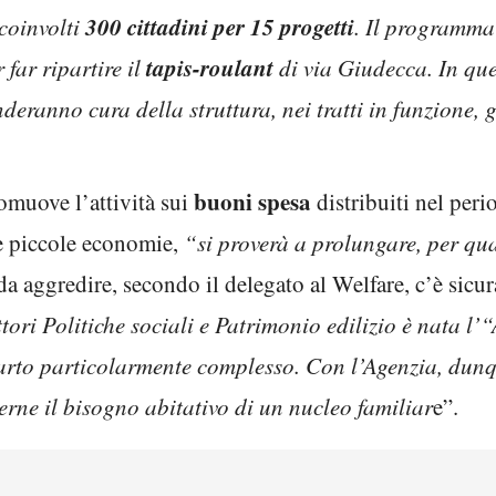
300 cittadini per 15 progetti
coinvolti
. Il programma
tapis-roulant
 far ripartire il
di via Giudecca. In que
nderanno cura della struttura, nei tratti in funzione,
buoni spesa
omuove l’attività sui
distribuiti nel peri
le piccole economie,
“si proverà a prolungare, per qua
a aggredire, secondo il delegato al Welfare, c’è sicu
tori Politiche sociali e Patrimonio edilizio è nata l’
arto particolarmente complesso. Con l’Agenzia, dunq
erne il bisogno abitativo di un nucleo familiar
e”.