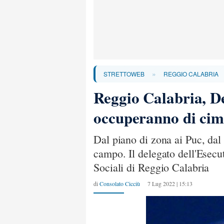
»
STRETTOWEB
REGGIO CALABRIA
Reggio Calabria, Del
occuperanno di cimi
Dal piano di zona ai Puc, dal
campo. Il delegato dell'Esecut
Sociali di Reggio Calabria
di
Consolato Cicciù
7 Lug 2022 | 15:13