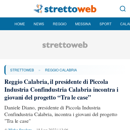
HOME
NEWS
REGGIO
MESSINA
SPORT
CALA
»
STRETTOWEB
REGGIO CALABRIA
Reggio Calabria, il presidente di Piccola
Industria Confindustria Calabria incontra i
giovani del progetto “Tra le case”
Daniele Diano, presidente di Piccola Industria
Confindustria Calabria, incontra i giovani del progetto
"Tra le case"
di
Mirko Spadaro
18 Lug 2022 | 13:06