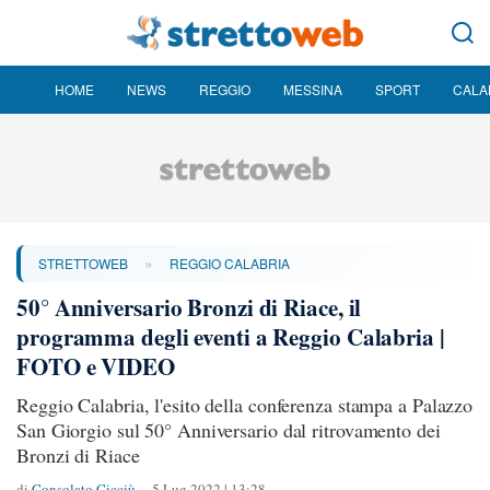
HOME
NEWS
REGGIO
MESSINA
SPORT
CALA
»
STRETTOWEB
REGGIO CALABRIA
50° Anniversario Bronzi di Riace, il
programma degli eventi a Reggio Calabria |
FOTO e VIDEO
Reggio Calabria, l'esito della conferenza stampa a Palazzo
San Giorgio sul 50° Anniversario dal ritrovamento dei
Bronzi di Riace
di
Consolato Cicciù
5 Lug 2022 | 13:28