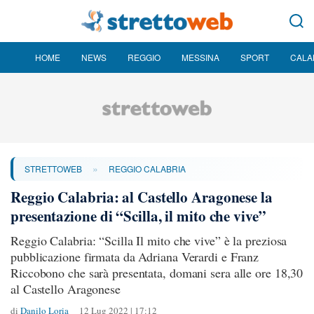
HOME
NEWS
REGGIO
MESSINA
SPORT
CALA
»
STRETTOWEB
REGGIO CALABRIA
Reggio Calabria: al Castello Aragonese la
presentazione di “Scilla, il mito che vive”
Reggio Calabria: “Scilla Il mito che vive” è la preziosa
pubblicazione firmata da Adriana Verardi e Franz
Riccobono che sarà presentata, domani sera alle ore 18,30
al Castello Aragonese
di
Danilo Loria
12 Lug 2022 | 17:12