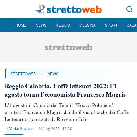
HOME
NEWS
REGGIO
MESSINA
SPORT
CALA
»
STRETTOWEB
NEWS
Reggio Calabria, Caffè letterari 2022: l’1
agosto torna l’economista Francesco Magris
L'1 agosto il Circolo del Tennis "Rocco Polimeni"
ospiterà Francesco Magris dando il via al ciclo dei Caffè
Letterari organizzati da Rhegium Julii
di
Mirko Spadaro
29 Lug 2022 | 15:20