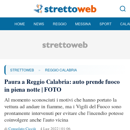
HOME
NEWS
REGGIO
MESSINA
SPORT
CALA
»
STRETTOWEB
REGGIO CALABRIA
Paura a Reggio Calabria: auto prende fuoco
in piena notte | FOTO
Al momento sconosciuti i motivi che hanno portato la
vettura ad andare in fiamme, ma i Vigili del Fuoco sono
prontamente intervenuti per evitare che l'incendio potesse
coinvolgere anche l'auto vicina
di
Consolato Cicciù
4 Lug 2022 | 01:06