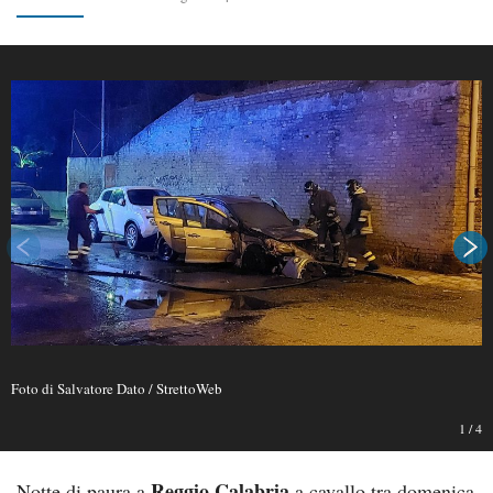
Foto di Salvatore Dato / StrettoWeb
1
/
4
Reggio Calabria
Notte di paura a
a cavallo tra domenica