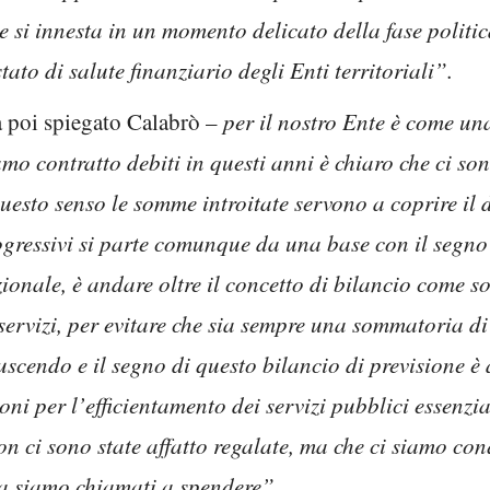
he si innesta in un momento delicato della fase polit
ato di salute finanziario degli Enti territoriali”.
 poi spiegato Calabrò –
per il nostro Ente è come un
 contratto debiti in questi anni è chiaro che ci so
questo senso le somme introitate servono a coprire il
ogressivi si parte comunque da una base con il segno
zionale, è andare oltre il concetto di bilancio come 
 servizi, per evitare che sia sempre una sommatoria d
iuscendo e il segno di questo bilancio di previsione è
ni per l’efficientamento dei servizi pubblici essenzia
on ci sono state affatto regalate, ma che ci siamo con
ra siamo chiamati a spendere”.