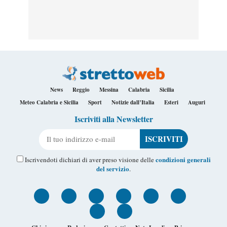
News
Reggio
Messina
Calabria
Sicilia
Meteo Calabria e Sicilia
Sport
Notizie dall’Italia
Esteri
Auguri
Iscriviti alla Newsletter
Il tuo indirizzo e-mail
condizioni generali
Iscrivendoti dichiari di aver preso visione delle
del servizio
.