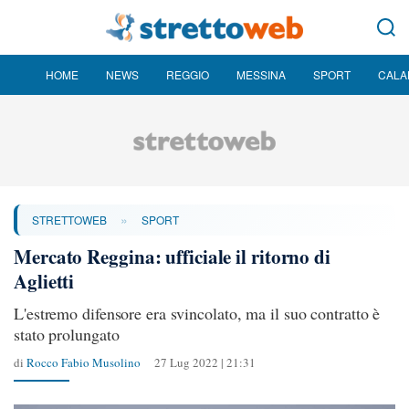
HOME
NEWS
REGGIO
MESSINA
SPORT
CALA
»
STRETTOWEB
SPORT
Mercato Reggina: ufficiale il ritorno di
Aglietti
L'estremo difensore era svincolato, ma il suo contratto è
stato prolungato
di
Rocco Fabio Musolino
27 Lug 2022 | 21:31