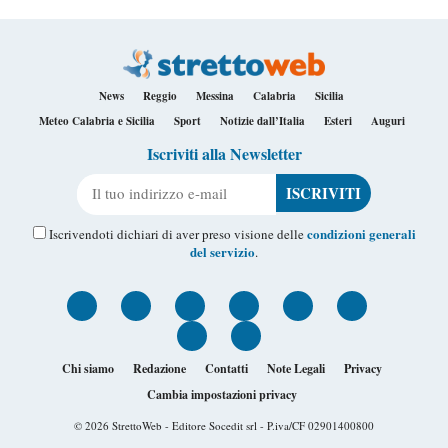
News
Reggio
Messina
Calabria
Sicilia
Meteo Calabria e Sicilia
Sport
Notizie dall’Italia
Esteri
Auguri
Iscriviti alla Newsletter
Il tuo indirizzo e-mail
condizioni generali
Iscrivendoti dichiari di aver preso visione delle
del servizio
.
Chi siamo
Redazione
Contatti
Note Legali
Privacy
Cambia impostazioni privacy
© 2026
StrettoWeb
- Editore Socedit srl - P.iva/CF 02901400800