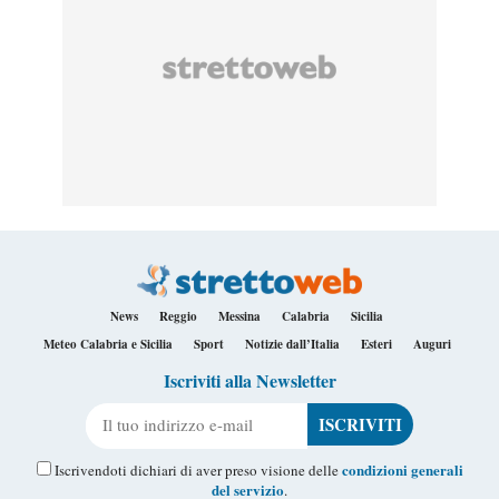
News
Reggio
Messina
Calabria
Sicilia
Meteo Calabria e Sicilia
Sport
Notizie dall’Italia
Esteri
Auguri
Iscriviti alla Newsletter
Il tuo indirizzo e-mail
condizioni generali
Iscrivendoti dichiari di aver preso visione delle
del servizio
.