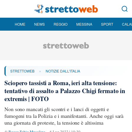
HOME
NEWS
REGGIO
MESSINA
SPORT
CALA
»
STRETTOWEB
NOTIZIE DALL'ITALIA
Sciopero tassisti a Roma, ieri alta tensione:
tentativo di assalto a Palazzo Chigi fermato in
extremis | FOTO
Non sono mancati gli scontri e i lanci di oggetti e
fumogeni tra la Polizia e i manifestanti. Anche oggi sarà
una giornata di proteste, la tensione è altissima
di
Rocco Fabio Musolino
6 Lug 2022 | 10:30