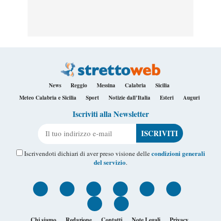
News
Reggio
Messina
Calabria
Sicilia
Meteo Calabria e Sicilia
Sport
Notizie dall’Italia
Esteri
Auguri
Iscriviti alla Newsletter
Il tuo indirizzo e-mail
condizioni generali
Iscrivendoti dichiari di aver preso visione delle
del servizio
.
Chi siamo
Redazione
Contatti
Note Legali
Privacy