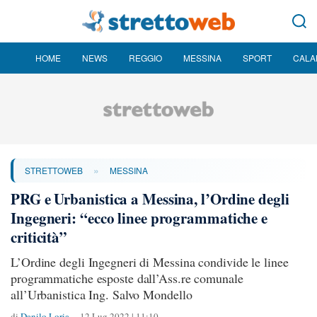
HOME
NEWS
REGGIO
MESSINA
SPORT
CALA
»
STRETTOWEB
MESSINA
PRG e Urbanistica a Messina, l’Ordine degli
Ingegneri: “ecco linee programmatiche e
criticità”
L’Ordine degli Ingegneri di Messina condivide le linee
programmatiche esposte dall’Ass.re comunale
all’Urbanistica Ing. Salvo Mondello
di
Danilo Loria
12 Lug 2022 | 11:10