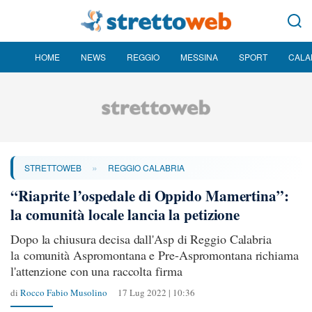
HOME
NEWS
REGGIO
MESSINA
SPORT
CALA
»
STRETTOWEB
REGGIO CALABRIA
“Riaprite l’ospedale di Oppido Mamertina”:
la comunità locale lancia la petizione
Dopo la chiusura decisa dall'Asp di Reggio Calabria
la comunità Aspromontana e Pre-Aspromontana richiama
l'attenzione con una raccolta firma
di
Rocco Fabio Musolino
17 Lug 2022 | 10:36