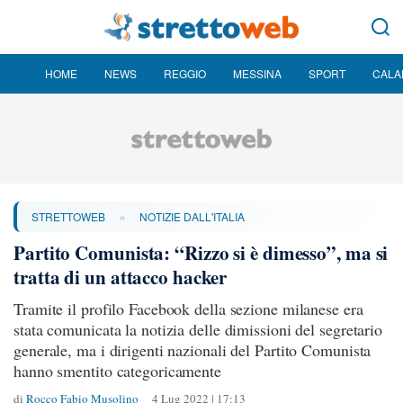
HOME
NEWS
REGGIO
MESSINA
SPORT
CALA
»
STRETTOWEB
NOTIZIE DALL'ITALIA
Partito Comunista: “Rizzo si è dimesso”, ma si
tratta di un attacco hacker
Tramite il profilo Facebook della sezione milanese era
stata comunicata la notizia delle dimissioni del segretario
generale, ma i dirigenti nazionali del Partito Comunista
hanno smentito categoricamente
di
Rocco Fabio Musolino
4 Lug 2022 | 17:13