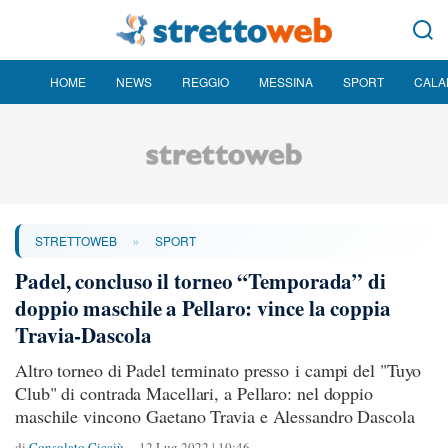
HOME
NEWS
REGGIO
MESSINA
SPORT
CALA
»
STRETTOWEB
SPORT
Padel, concluso il torneo “Temporada” di
doppio maschile a Pellaro: vince la coppia
Travia-Dascola
Altro torneo di Padel terminato presso i campi del "Tuyo
Club" di contrada Macellari, a Pellaro: nel doppio
maschile vincono Gaetano Travia e Alessandro Dascola
di
Consolato Cicciù
12 Lug 2022 | 10:46