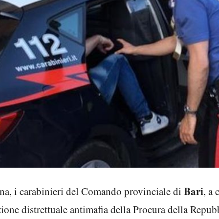
Bari
ina, i carabinieri del Comando provinciale di
, a
zione distrettuale antimafia della Procura della Repub