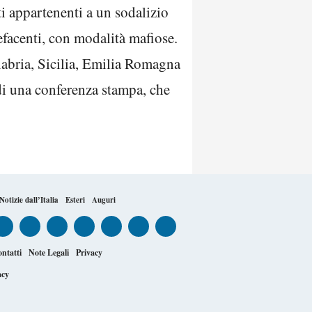
uti appartenenti a un sodalizio
pefacenti, con modalità mafiose.
alabria, Sicilia, Emilia Romagna
 di una conferenza stampa, che
Notizie dall’Italia
Esteri
Auguri
ntatti
Note Legali
Privacy
acy