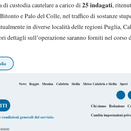
25 indagati
di custodia cautelare a carico di
, riten
i Bitonto e Palo del Colle, nel traffico di sostanze stu
stualmente in diverse località delle regioni Puglia, C
ri dettagli sull’operazione saranno forniti nel corso
alia
News
Reggio
Messina
Calabria
Sicilia
Meteo Calabria e Sicilia
Sport
Chi siamo
Redazione
Co
Cambia impostazioni priv
condizioni generali del servizio
le
.
1400800