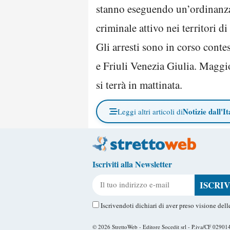
stanno eseguendo un’ordinanza 
criminale attivo nei territori d
Gli arresti sono in corso conte
e Friuli Venezia Giulia. Maggio
si terrà in mattinata.
Notizie dall'It
Leggi altri articoli di
Iscriviti alla Newsletter
Il tuo indirizzo e-mail
Iscrivendoti dichiari di aver preso visione del
© 2026
StrettoWeb
- Editore Socedit srl - P.iva/CF 0290