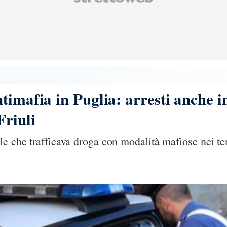
imafia in Puglia: arresti anche in
riuli
e che trafficava droga con modalità mafiose nei ter