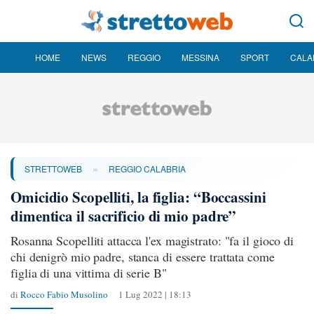
HOME
NEWS
REGGIO
MESSINA
SPORT
CALA
»
STRETTOWEB
REGGIO CALABRIA
Omicidio Scopelliti, la figlia: “Boccassini
dimentica il sacrificio di mio padre”
Rosanna Scopelliti attacca l'ex magistrato: "fa il gioco di
chi denigrò mio padre, stanca di essere trattata come
figlia di una vittima di serie B"
di
Rocco Fabio Musolino
1 Lug 2022 | 18:13