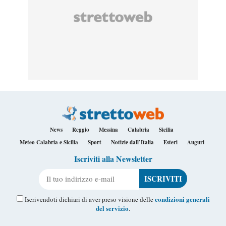
News
Reggio
Messina
Calabria
Sicilia
Meteo Calabria e Sicilia
Sport
Notizie dall’Italia
Esteri
Auguri
Iscriviti alla Newsletter
Il tuo indirizzo e-mail
condizioni generali
Iscrivendoti dichiari di aver preso visione delle
del servizio
.