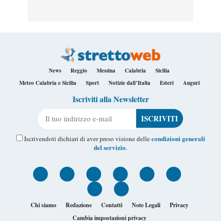
News
Reggio
Messina
Calabria
Sicilia
Meteo Calabria e Sicilia
Sport
Notizie dall’Italia
Esteri
Auguri
Iscriviti alla Newsletter
Il tuo indirizzo e-mail
condizioni generali
Iscrivendoti dichiari di aver preso visione delle
del servizio
.
Chi siamo
Redazione
Contatti
Note Legali
Privacy
Cambia impostazioni privacy