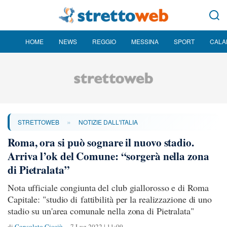
HOME
NEWS
REGGIO
MESSINA
SPORT
CALA
»
STRETTOWEB
NOTIZIE DALL'ITALIA
Roma, ora si può sognare il nuovo stadio.
Arriva l’ok del Comune: “sorgerà nella zona
di Pietralata”
Nota ufficiale congiunta del club giallorosso e di Roma
Capitale: "studio di fattibilità per la realizzazione di uno
stadio su un'area comunale nella zona di Pietralata"
di
Consolato Cicciù
7 Lug 2022 | 11:09