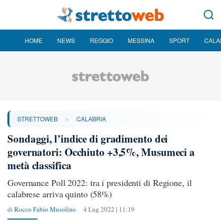
HOME
NEWS
REGGIO
MESSINA
SPORT
CALA
»
STRETTOWEB
CALABRIA
Sondaggi, l’indice di gradimento dei
governatori: Occhiuto +3,5%, Musumeci a
metà classifica
Governance Poll 2022: tra i presidenti di Regione, il
calabrese arriva quinto (58%)
di
Rocco Fabio Musolino
4 Lug 2022 | 11:19