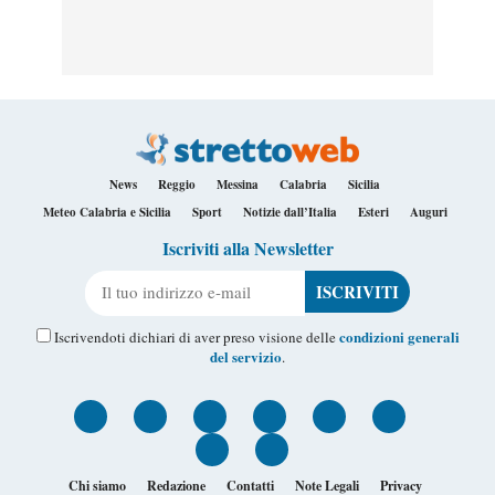
News
Reggio
Messina
Calabria
Sicilia
Meteo Calabria e Sicilia
Sport
Notizie dall’Italia
Esteri
Auguri
Iscriviti alla Newsletter
Il tuo indirizzo e-mail
condizioni generali
Iscrivendoti dichiari di aver preso visione delle
del servizio
.
Chi siamo
Redazione
Contatti
Note Legali
Privacy