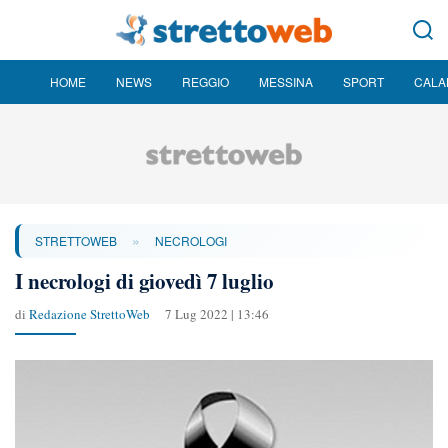
HOME
NEWS
REGGIO
MESSINA
SPORT
CALA
»
STRETTOWEB
NECROLOGI
I necrologi di giovedì 7 luglio
di
Redazione StrettoWeb
7 Lug 2022 | 13:46