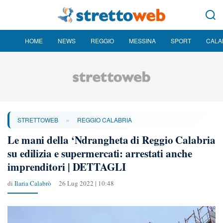
HOME
NEWS
REGGIO
MESSINA
SPORT
CALA
»
STRETTOWEB
REGGIO CALABRIA
Le mani della ‘Ndrangheta di Reggio Calabria
su edilizia e supermercati: arrestati anche
imprenditori | DETTAGLI
di
Ilaria Calabrò
26 Lug 2022 | 10:48