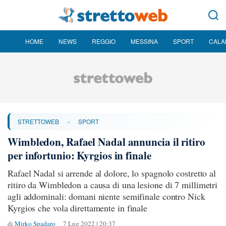
HOME
NEWS
REGGIO
MESSINA
SPORT
CALA
»
STRETTOWEB
SPORT
Wimbledon, Rafael Nadal annuncia il ritiro
per infortunio: Kyrgios in finale
Rafael Nadal si arrende al dolore, lo spagnolo costretto al
ritiro da Wimbledon a causa di una lesione di 7 millimetri
agli addominali: domani niente semifinale contro Nick
Kyrgios che vola direttamente in finale
di
Mirko Spadaro
7 Lug 2022 | 20:37