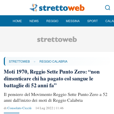
HOME
NEWS
REGGIO
MESSINA
SPORT
CALA
»
STRETTOWEB
REGGIO CALABRIA
Moti 1970, Reggio Sette Punto Zero: “non
dimenticare chi ha pagato col sangue le
battaglie di 52 anni fa”
Il pensiero del Movimento Reggio Sette Punto Zero a 52
anni dall'inizio dei moti di Reggio Calabria
di
Consolato Cicciù
14 Lug 2022 | 11:46