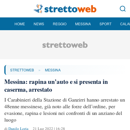
HOME
NEWS
REGGIO
MESSINA
SPORT
CALA
»
STRETTOWEB
MESSINA
Messina: rapina un’auto e si presenta in
caserma, arrestato
I Carabinieri della Stazione di Ganzirri hanno arrestato un
48enne messinese, già noto alle forze dell’ordine, per
evasione, rapina e lesioni nei confronti di un anziano del
luogo
di
Danilo Loria
21 Lug 2022 | 16:28