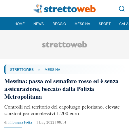
HOME
NEWS
REGGIO
MESSINA
SPORT
CALA
»
STRETTOWEB
MESSINA
Messina: passa col semaforo rosso ed è senza
assicurazione, beccato dalla Polizia
Metropolitana
Controlli nel territorio del capoluogo peloritano, elevate
sanzioni per complessivi 1.200 euro
di
Filomena Fotia
1 Lug 2022 | 08:14