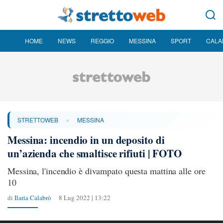
HOME
NEWS
REGGIO
MESSINA
SPORT
CALA
»
STRETTOWEB
MESSINA
Messina: incendio in un deposito di
un’azienda che smaltisce rifiuti | FOTO
Messina, l'incendio è divampato questa mattina alle ore
10
di
Ilaria Calabrò
8 Lug 2022 | 13:22