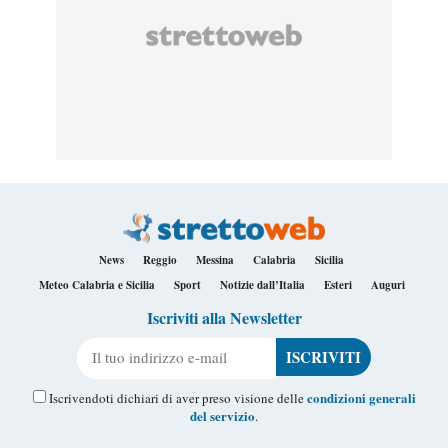
News
Reggio
Messina
Calabria
Sicilia
Meteo Calabria e Sicilia
Sport
Notizie dall’Italia
Esteri
Auguri
Iscriviti alla Newsletter
Il tuo indirizzo e-mail
condizioni generali
Iscrivendoti dichiari di aver preso visione delle
del servizio
.