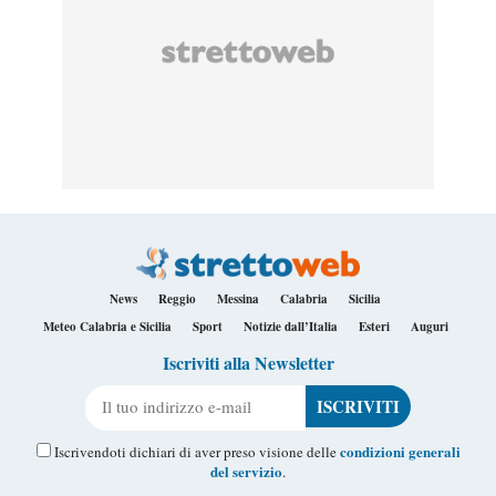
News
Reggio
Messina
Calabria
Sicilia
Meteo Calabria e Sicilia
Sport
Notizie dall’Italia
Esteri
Auguri
Iscriviti alla Newsletter
Il tuo indirizzo e-mail
condizioni generali
Iscrivendoti dichiari di aver preso visione delle
del servizio
.