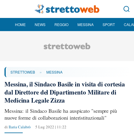
HOME
NEWS
REGGIO
MESSINA
SPORT
CALA
»
STRETTOWEB
MESSINA
Messina, il Sindaco Basile in visita di cortesia
dal Direttore del Dipartimento Militare di
Medicina Legale Zizza
Messina: il Sindaco Basile ha auspicato "sempre più
nuove forme di collaborazioni interistituzionali"
di
Ilaria Calabrò
5 Lug 2022 | 11:22