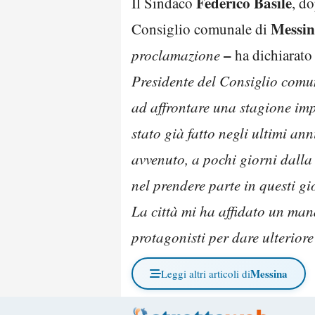
Federico Basile
Il Sindaco
, d
Messi
Consiglio comunale di
–
proclamazione
ha dichiarato
Presidente del Consiglio comun
ad affrontare una stagione imp
stato già fatto negli ultimi an
avvenuto, a pochi giorni dalla
nel prendere parte in questi g
La città mi ha affidato un man
protagonisti per dare ulteriore
Messina
Leggi altri articoli di