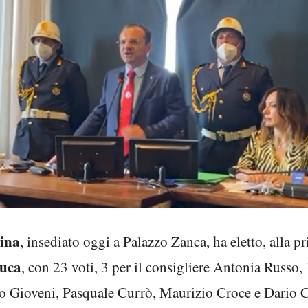
ina
, insediato oggi a Palazzo Zanca, ha eletto, alla p
uca
, con 23 voti, 3 per il consigliere Antonia Russo,
 Gioveni, Pasquale Currò, Maurizio Croce e Dario C