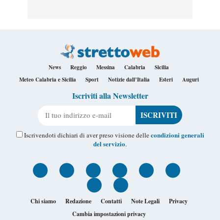
News
Reggio
Messina
Calabria
Sicilia
Meteo Calabria e Sicilia
Sport
Notizie dall’Italia
Esteri
Auguri
Iscriviti alla Newsletter
Il tuo indirizzo e-mail
condizioni generali
Iscrivendoti dichiari di aver preso visione delle
del servizio
.
Chi siamo
Redazione
Contatti
Note Legali
Privacy
Cambia impostazioni privacy