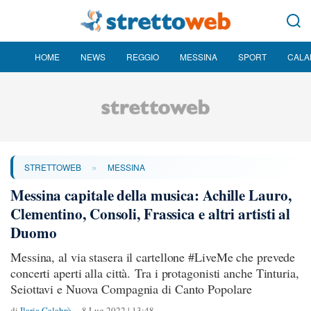
HOME
NEWS
REGGIO
MESSINA
SPORT
CALA
»
STRETTOWEB
MESSINA
Messina capitale della musica: Achille Lauro,
Clementino, Consoli, Frassica e altri artisti al
Duomo
Messina, al via stasera il cartellone #LiveMe che prevede
concerti aperti alla città. Tra i protagonisti anche Tinturia,
Seiottavi e Nuova Compagnia di Canto Popolare
di
Ilaria Calabrò
8 Lug 2022 | 13:48