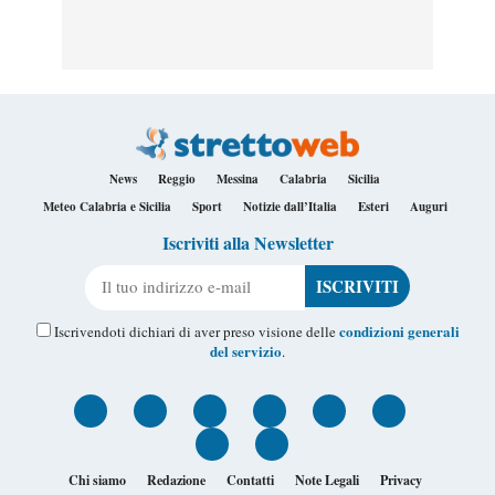
News
Reggio
Messina
Calabria
Sicilia
Meteo Calabria e Sicilia
Sport
Notizie dall’Italia
Esteri
Auguri
Iscriviti alla Newsletter
Il tuo indirizzo e-mail
condizioni generali
Iscrivendoti dichiari di aver preso visione delle
del servizio
.
Chi siamo
Redazione
Contatti
Note Legali
Privacy