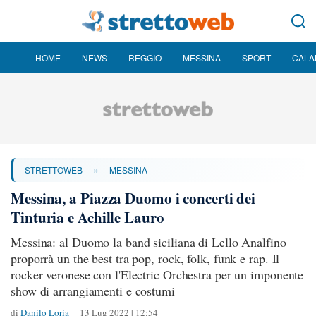
HOME
NEWS
REGGIO
MESSINA
SPORT
CALA
»
STRETTOWEB
MESSINA
Messina, a Piazza Duomo i concerti dei
Tinturia e Achille Lauro
Messina: al Duomo la band siciliana di Lello Analfino
proporrà un the best tra pop, rock, folk, funk e rap. Il
rocker veronese con l'Electric Orchestra per un imponente
show di arrangiamenti e costumi
di
Danilo Loria
13 Lug 2022 | 12:54