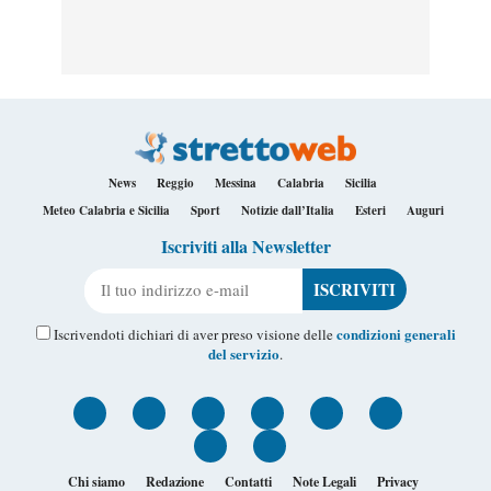
News
Reggio
Messina
Calabria
Sicilia
Meteo Calabria e Sicilia
Sport
Notizie dall’Italia
Esteri
Auguri
Iscriviti alla Newsletter
Il tuo indirizzo e-mail
condizioni generali
Iscrivendoti dichiari di aver preso visione delle
del servizio
.
Chi siamo
Redazione
Contatti
Note Legali
Privacy