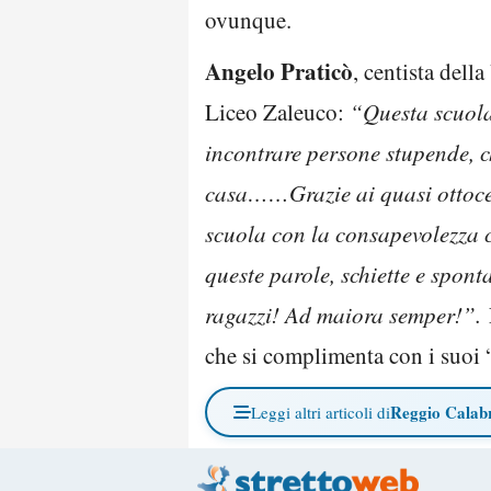
ovunque.
Angelo Praticò
, centista dell
Liceo Zaleuco:
“Questa scuola
incontrare persone stupende, c
casa……Grazie ai quasi ottocen
scuola con la consapevolezza c
queste parole, schiette e spon
ragazzi! Ad maiora semper!”.
che si complimenta con i suoi “
Reggio Calab
Leggi altri articoli di