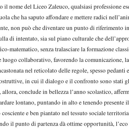
to il nome del Liceo Zaleuco, qualsiasi professione es
ola che ha saputo affondare e mettere radici nell’ani
ente, non può che diventare un punto di riferimento i
ulla di intentato, sia sul piano culturale che dell’ap
fico-matematico, senza tralasciare la formazione classi
e luogo collaborativo, favorendo la comunicazione, la
incastonata nel reticolato delle regole, spesso pedanti
truttive, in cui il dialogo e il confronto sono stati g
allora, conclude in bellezza l’anno scolastico, affer
ardare lontano, puntando in alto e tenendo presente il 
cosciente e ben piantato nel tessuto sociale territori
ndo il punto di partenza dà ottime opportunità, l’eco d