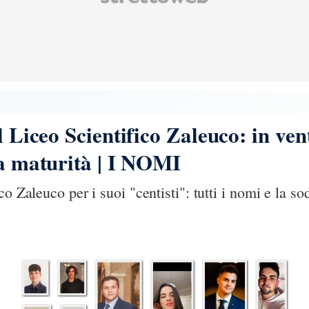
el Liceo Scientifico Zaleuco: in ve
la maturità | I NOMI
co Zaleuco per i suoi "centisti": tutti i nomi e la s