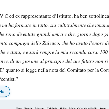
a V C ed ex rappresentante d’Istituto, ha ben sottolineat
 mi ha formato in tutto, sia culturalmente che umana
he sono diventate grandi amici e che, giorno dopo gi
to compagni dello Zaleuco, che ho avuto l’onore di
he è stata, è e sarà sempre la mia seconda casa. 100 
tanee, di un giovane al principio del suo futuro non
E’ quanto si legge nella nota del Comitato per la Co
centisti”
ria
News
Reggio
Messina
Calabria
Sicilia
Meteo Calabria e Sicilia
Sport