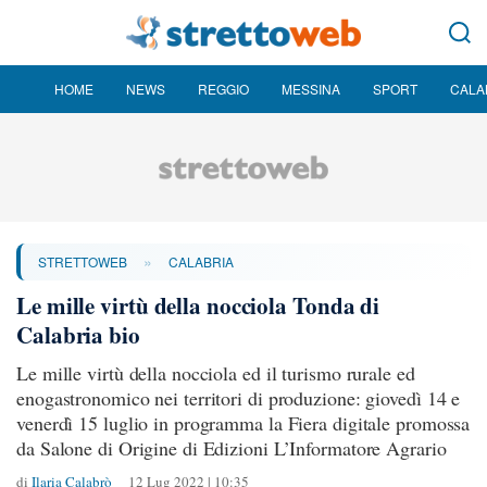
HOME
NEWS
REGGIO
MESSINA
SPORT
CALA
»
STRETTOWEB
CALABRIA
Le mille virtù della nocciola Tonda di
Calabria bio
Le mille virtù della nocciola ed il turismo rurale ed
enogastronomico nei territori di produzione: giovedì 14 e
venerdì 15 luglio in programma la Fiera digitale promossa
da Salone di Origine di Edizioni L’Informatore Agrario
di
Ilaria Calabrò
12 Lug 2022 | 10:35