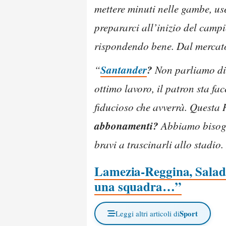
mettere minuti nelle gambe, us
prepararci all’inizio del campi
rispondendo bene. Dal mercato
Santander
?
“
Non parliamo di c
ottimo lavoro, il patron sta fa
fiducioso che avverrà. Questa R
abbonamenti?
Abbiamo bisogno
bravi a trascinarli allo stadio
Lamezia-Reggina, Saladin
una squadra…”
Sport
Leggi altri articoli di