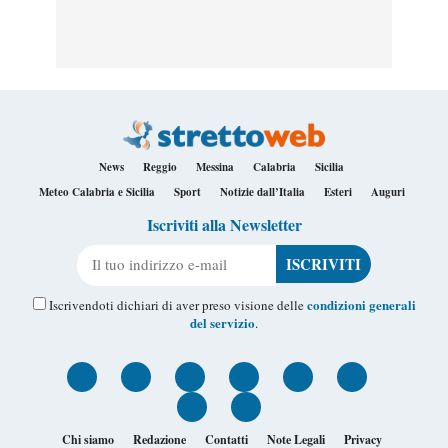
News
Reggio
Messina
Calabria
Sicilia
Meteo Calabria e Sicilia
Sport
Notizie dall’Italia
Esteri
Auguri
Iscriviti alla Newsletter
Il tuo indirizzo e-mail
condizioni generali
Iscrivendoti dichiari di aver preso visione delle
del servizio
.
Chi siamo
Redazione
Contatti
Note Legali
Privacy