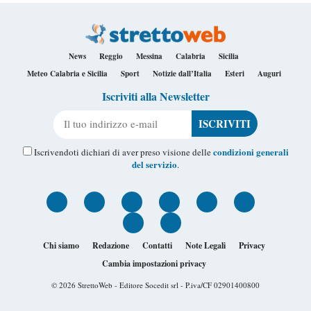
News
Reggio
Messina
Calabria
Sicilia
Meteo Calabria e Sicilia
Sport
Notizie dall’Italia
Esteri
Auguri
Iscriviti alla Newsletter
Il tuo indirizzo e-mail
condizioni generali
Iscrivendoti dichiari di aver preso visione delle
del servizio
.
Chi siamo
Redazione
Contatti
Note Legali
Privacy
Cambia impostazioni privacy
© 2026
StrettoWeb
- Editore Socedit srl - P.iva/CF 02901400800