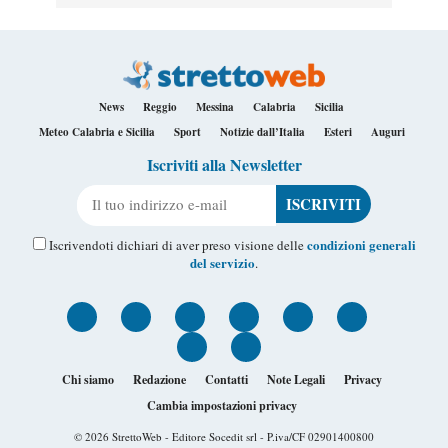
News
Reggio
Messina
Calabria
Sicilia
Meteo Calabria e Sicilia
Sport
Notizie dall’Italia
Esteri
Auguri
Iscriviti alla Newsletter
Il tuo indirizzo e-mail
condizioni generali
Iscrivendoti dichiari di aver preso visione delle
del servizio
.
Chi siamo
Redazione
Contatti
Note Legali
Privacy
Cambia impostazioni privacy
© 2026
StrettoWeb
- Editore Socedit srl - P.iva/CF 02901400800