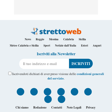
News
Reggio
Messina
Calabria
Sicilia
Meteo Calabria e Sicilia
Sport
Notizie dall’Italia
Esteri
Auguri
Iscriviti alla Newsletter
Il tuo indirizzo e-mail
condizioni generali
Iscrivendoti dichiari di aver preso visione delle
del servizio
.
Chi siamo
Redazione
Contatti
Note Legali
Privacy