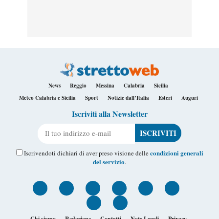
News
Reggio
Messina
Calabria
Sicilia
Meteo Calabria e Sicilia
Sport
Notizie dall’Italia
Esteri
Auguri
Iscriviti alla Newsletter
Il tuo indirizzo e-mail
condizioni generali
Iscrivendoti dichiari di aver preso visione delle
del servizio
.
Chi siamo
Redazione
Contatti
Note Legali
Privacy