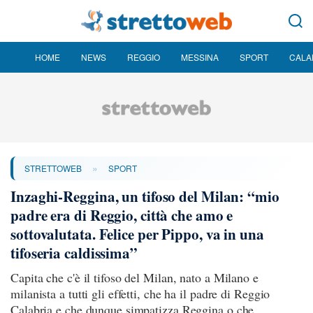
HOME
NEWS
REGGIO
MESSINA
SPORT
CALA
»
STRETTOWEB
SPORT
Inzaghi-Reggina, un tifoso del Milan: “mio
padre era di Reggio, città che amo e
sottovalutata. Felice per Pippo, va in una
tifoseria caldissima”
Capita che c'è il tifoso del Milan, nato a Milano e
milanista a tutti gli effetti, che ha il padre di Reggio
Calabria e che dunque simpatizza Reggina o che