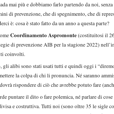
ada mai più e dobbiamo farlo partendo da noi, senza 
termini di prevenzione, che di spegnimento, che di rep
erci è: cosa è stato fatto da un anno a questa parte?
Coordinamento Aspromonte
come
(costituitosi il 
ategie di prevenzione AIB per la stagione 2022) nell’i
nti coinvolti.
, gli alibi sono stati usati tutti e quindi oggi i “dir
ettere la colpa di chi li pronuncia. Né saranno ammiss
dovrà rispondere di ciò che avrebbe potuto fare (anch
rde puntare il dito o fare polemica, né parlare di co
ivisa e costruttiva. Tutti noi (sono oltre 35 le sigle